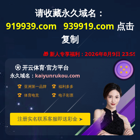
:(
您访问的内容不存在，请核对后重
试！
aty爱体育·(中国)平台官方网站
|
kubet（中国）官方网站
|
金年
会网页版页面登录
|
MK体育（中国）国际平台_MK SPORTS
|
新利·（体育）在线官方网站
|
问鼎在线
|
星空体育·(中国)官方
网站
|
星空官方网站
|
MK平台
|