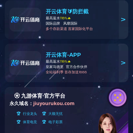
上架时间：2018-10-25
浏览次数：1031
产品类型：箱式变电站
产品发布：本站
产品价格：￥