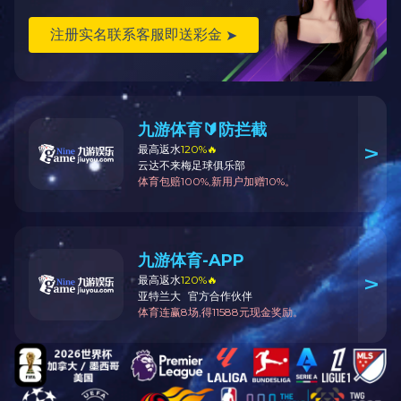
欧式箱变（镀锌板外壳）介绍
预装式变电站（欧式箱变）
上一篇：预装式变电站（欧式箱变）
下一篇：欧式箱变（景观式外壳）