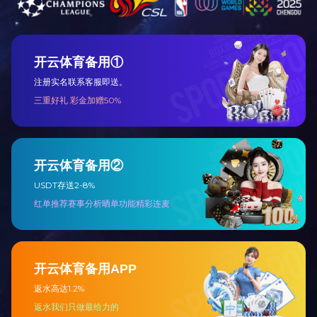
Copyright © 2023 华体会官方网页版_华体会（中国） All rights
reserved
技术支持丨
图米科技
备案号：
苏ICP备19027587号-1
aty爱体育·(中国)平台官方网站
|
kubet（中国）官方网站
|
金年会网页版
页面登录
|
MK体育（中国）国际平台_MK SPORTS
|
新利·（体育）在线
官方网站
|
问鼎在线
|
星空体育·(中国)官方网站
|
星空官方网站
|
MK平台