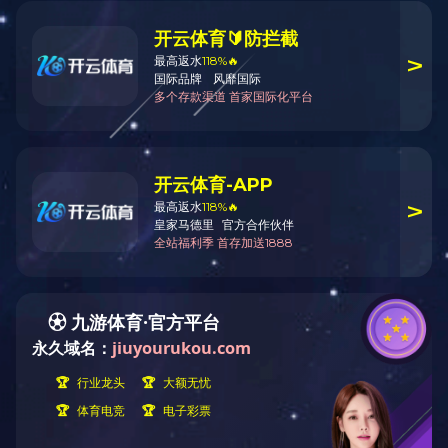
KYN28-中置柜
低压开关柜
分支箱