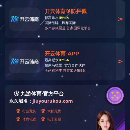
KYN28-中置柜
低压开关柜
分支箱