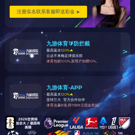
公司一角
公司一角
上
下
一
一
首页
页
1
2
页
尾页