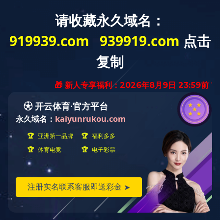
公共建设
您当前的位置：
首页
>
典型案例
>
公共建设
公共建设
铁路交通
华体会官方网页版_华体会（中国）
其他项目
公共建设
CASE