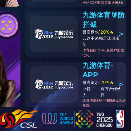
开关柜
电站