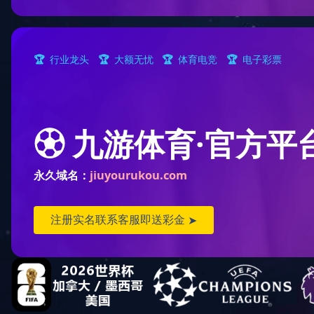
油浸式变压器
干
KYN28-中置柜
上架时间：2024-01-20
浏览次数：377
产品类型：开关柜
产品发布：本站
产品价格：￥