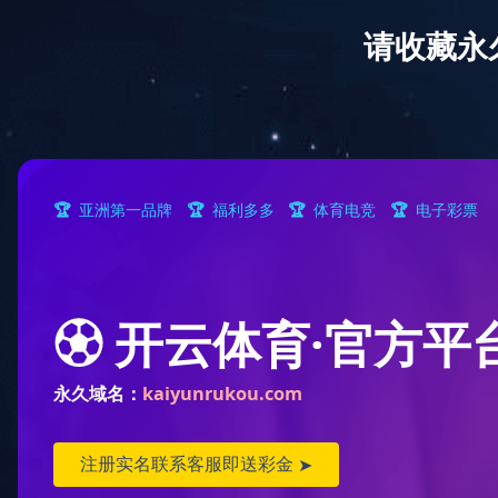
网站首页
油浸式变压
公司简介
华体会官方